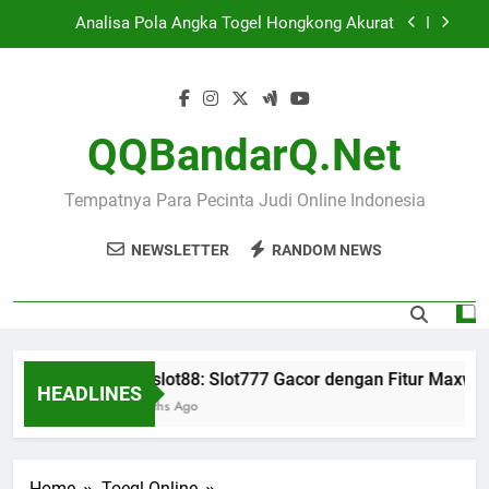
Skip
Analisa Pola Angka Togel Hongkong Akurat
to
content
Fakta Menarik tentang Dunia Togel Online yang
Wajib Anda Ketahui
Cara Bermain Minimal Deposit Poker Online
dengan Efektif
QQBandarQ.net
Togelslot88: Slot777 Gacor dengan Fitur Maxwin
Otomatis
Tempatnya Para Pecinta Judi Online Indonesia
Analisa Pola Angka Togel Hongkong Akurat
NEWSLETTER
RANDOM NEWS
Fakta Menarik tentang Dunia Togel Online yang
Wajib Anda Ketahui
Cara Bermain Minimal Deposit Poker Online
dengan Efektif
Togelslot88: Slot777 Gacor dengan Fitur Maxwin O
HEADLINES
11 Months Ago
Home
Toegl Online