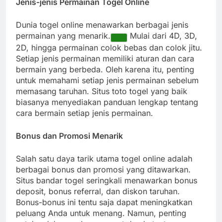
Jenis-jenis Permainan Togel Online
Dunia togel online menawarkan berbagai jenis
permainan yang menarik.
Mulai dari 4D, 3D,
2D, hingga permainan colok bebas dan colok jitu.
Setiap jenis permainan memiliki aturan dan cara
bermain yang berbeda. Oleh karena itu, penting
untuk memahami setiap jenis permainan sebelum
memasang taruhan. Situs toto togel yang baik
biasanya menyediakan panduan lengkap tentang
cara bermain setiap jenis permainan.
Bonus dan Promosi Menarik
Salah satu daya tarik utama togel online adalah
berbagai bonus dan promosi yang ditawarkan.
Situs bandar togel seringkali menawarkan bonus
deposit, bonus referral, dan diskon taruhan.
Bonus-bonus ini tentu saja dapat meningkatkan
peluang Anda untuk menang. Namun, penting