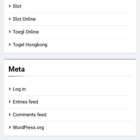
Slot
Slot Online
Toegl Online
Togel Hongkong
Meta
Log in
Entries feed
Comments feed
WordPress.org