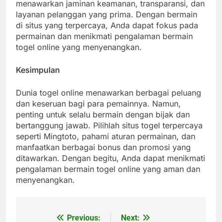
menawarkan jaminan keamanan, transparansi, dan
layanan pelanggan yang prima. Dengan bermain
di situs yang terpercaya, Anda dapat fokus pada
permainan dan menikmati pengalaman bermain
togel online yang menyenangkan.
Kesimpulan
Dunia togel online menawarkan berbagai peluang
dan keseruan bagi para pemainnya. Namun,
penting untuk selalu bermain dengan bijak dan
bertanggung jawab. Pilihlah situs togel terpercaya
seperti Mingtoto, pahami aturan permainan, dan
manfaatkan berbagai bonus dan promosi yang
ditawarkan. Dengan begitu, Anda dapat menikmati
pengalaman bermain togel online yang aman dan
menyenangkan.
Previous:
Next:
Post