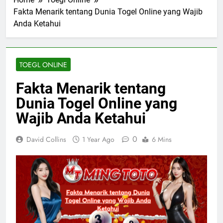
Fakta Menarik tentang Dunia Togel Online yang Wajib
Anda Ketahui
TOEGL ONLINE
Fakta Menarik tentang
Dunia Togel Online yang
Wajib Anda Ketahui
0
David Collins
1 Year Ago
6 Mins