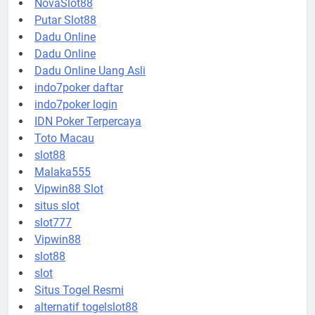
NovaSlot88
Putar Slot88
Dadu Online
Dadu Online
Dadu Online Uang Asli
indo7poker daftar
indo7poker login
IDN Poker Terpercaya
Toto Macau
slot88
Malaka555
Vipwin88 Slot
situs slot
slot777
Vipwin88
slot88
slot
Situs Togel Resmi
alternatif togelslot88