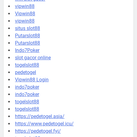
vipwin88
Vipwin88
vipwin88
situs slot88
Putarslot88
Putarslot88
Indo7Poker
slot gacor online
togelslot88
pedetogel
Vipwin88 Login
indo7poker
indo7poker
togelslot88
togelslot88
https://pedetogel.asia/
https://www.pedetogel.icu/
https://pedetogel.fyi/